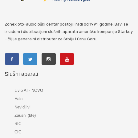
Zonex oto-audiološki centar postoji i radi od 1991. godine. Bavi se
izradom i distribucijom slušnih aparata američke kompanije Starkey
– čiji je generalni distributer za Srbiju i Crnu Goru.
Slušni aparati
Livio AI - NOVO
Halo
Nevidljivi
Zaušni (bte)
RIC
CIC