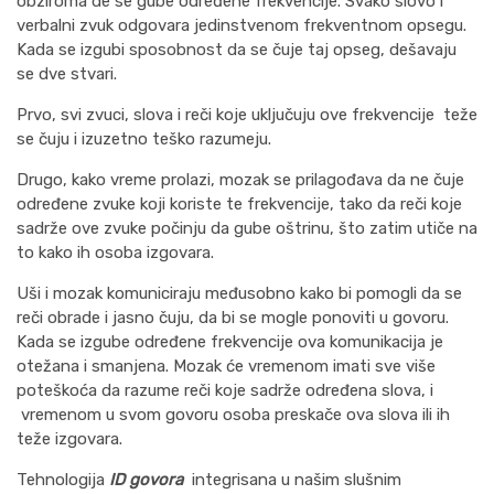
obziroma de se gube određene frekvencije. Svako slovo i
verbalni zvuk odgovara jedinstvenom frekventnom opsegu.
Kada se izgubi sposobnost da se čuje taj opseg, dešavaju
se dve stvari.
Prvo, svi zvuci, slova i reči koje uključuju ove frekvencije teže
se čuju i izuzetno teško razumeju.
Drugo, kako vreme prolazi, mozak se prilagođava da ne čuje
određene zvuke koji koriste te frekvencije, tako da reči koje
sadrže ove zvuke počinju da gube oštrinu, što zatim utiče na
to kako ih osoba izgovara.
Uši i mozak komuniciraju međusobno kako bi pomogli da se
reči obrade i jasno čuju, da bi se mogle ponoviti u govoru.
Kada se izgube određene frekvencije ova komunikacija je
otežana i smanjena. Mozak će vremenom imati sve više
poteškoća da razume reči koje sadrže određena slova, i
vremenom u svom govoru osoba preskače ova slova ili ih
teže izgovara.
Tehnologija
ID govora
integrisana u našim slušnim