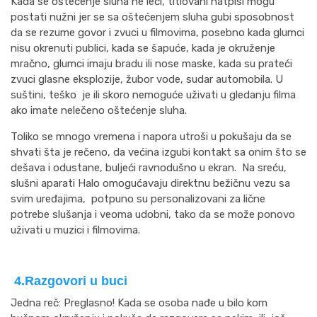
Kada se oštećenje sluha ne leči, titlovani natpisi mogu
postati nužni jer se sa oštećenjem sluha gubi sposobnost
da se rezume govor i zvuci u filmovima, posebno kada glumci
nisu okrenuti publici, kada se šapuće, kada je okruženje
mračno, glumci imaju bradu ili nose maske, kada su prateći
zvuci glasne eksplozije, žubor vode, sudar automobila. U
suštini, teško je ili skoro nemoguće uživati u gledanju filma
ako imate nelečeno oštećenje sluha.
Toliko se mnogo vremena i napora utroši u pokušaju da se
shvati šta je rečeno, da većina izgubi kontakt sa onim što se
dešava i odustane, buljeći ravnodušno u ekran. Na sreću,
slušni aparati Halo omogućavaju direktnu bežičnu vezu sa
svim uređajima, potpuno su personalizovani za lične
potrebe slušanja i veoma udobni, tako da se može ponovo
uživati u muzici i filmovima.
4.Razgovori u buci
Jedna reč: Preglasno! Kada se osoba nađe u bilo kom