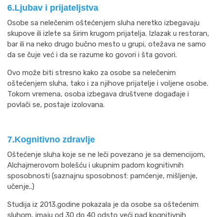
6.Ljubav i prijateljstva
Osobe sa nelečenim oštećenjem sluha neretko izbegavaju
skupove ili izlete sa širim krugom prijatelja. Izlazak u restoran,
bar ili na neko drugo bučno mesto u grupi, otežava ne samo
da se čuje već i da se razume ko govori i šta govori.
Ovo može biti stresno kako za osobe sa nelečenim
oštećenjem sluha, tako i za njihove prijatelje i voljene osobe.
Tokom vremena, osoba izbegava društvene događaje i
povlači se, postaje izolovana.
7.Kognitivno zdravlje
Oštećenje sluha koje se ne leči povezano je sa demencijom,
Alchajmerovom bolešću i ukupnim padom kognitivnih
sposobnosti (saznajnu sposobnost: pamćenje, mišljenje,
učenje..)
Studija iz 2013.godine pokazala je da osobe sa oštećenim
sluhom, imaju od 30 do 40 odsto veći pad kognitivnih