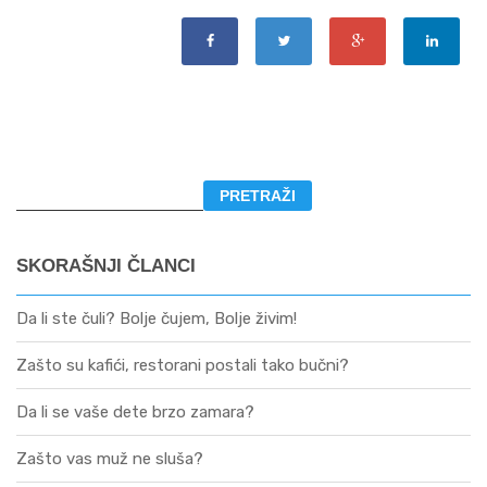
SKORAŠNJI ČLANCI
Da li ste čuli? Bolje čujem, Bolje živim!
Zašto su kafići, restorani postali tako bučni?
Da li se vaše dete brzo zamara?
Zašto vas muž ne sluša?