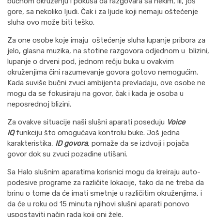
bučnom okruženju i pokuša da razgovara sa nekim, ili, još
gore, sa nekoliko ljudi. Čak i za ljude koji nemaju oštećenje
sluha ovo može biti teško.
Za one osobe koje imaju oštećenje sluha lupanje pribora za
jelo, glasna muzika, na stotine razgovora odjednom u blizini,
lupanje o drveni pod, jednom rečju buka u ovakvim
okruženjima čini razumevanje govora gotovo nemogućim.
Kada suviše bučni zvuci ambijenta prevladaju, ove osobe ne
mogu da se fokusiraju na govor, čak i kada je osoba u
neposrednoj blizini.
Za ovakve situacije naši slušni aparati poseduju
Voice
IQ
funkciju što omogućava kontrolu buke. Još jedna
karakteristika,
ID govora
, pomaže da se izdvoji i pojača
govor dok su zvuci pozadine utišani.
Sa Halo slušnim aparatima korisnici mogu da kreiraju auto-
podesive programe za različite lokacije, tako da ne treba da
brinu o tome da će imati smetnje u različitim okruženjima, i
da će u roku od 15 minuta njihovi slušni aparati ponovo
uspostaviti način rada koji oni žele.