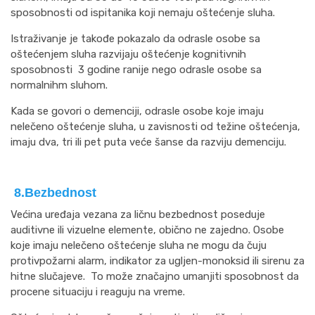
sposobnosti od ispitanika koji nemaju oštećenje sluha.
Istraživanje je takođe pokazalo da odrasle osobe sa
oštećenjem sluha razvijaju oštećenje kognitivnih
sposobnosti 3 godine ranije nego odrasle osobe sa
normalnihm sluhom.
Kada se govori o demenciji, odrasle osobe koje imaju
nelečeno oštećenje sluha, u zavisnosti od težine oštećenja,
imaju dva, tri ili pet puta veće šanse da razviju demenciju.
8.Bezbednost
Većina uređaja vezana za ličnu bezbednost poseduje
auditivne ili vizuelne elemente, obično ne zajedno. Osobe
koje imaju nelečeno oštećenje sluha ne mogu da čuju
protivpožarni alarm, indikator za ugljen-monoksid ili sirenu za
hitne slučajeve. To može značajno umanjiti sposobnost da
procene situaciju i reaguju na vreme.