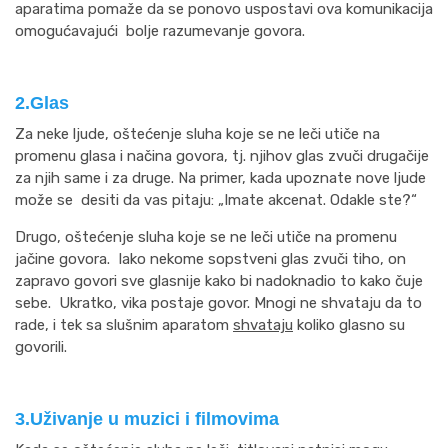
aparatima pomaže da se ponovo uspostavi ova komunikacija
omogućavajući bolje razumevanje govora.
2.Glas
Za neke ljude, oštećenje sluha koje se ne leči utiče na
promenu glasa i načina govora, tj. njihov glas zvuči drugačije
za njih same i za druge. Na primer, kada upoznate nove ljude
može se desiti da vas pitaju: „Imate akcenat. Odakle ste?“
Drugo, oštećenje sluha koje se ne leči utiče na promenu
jačine govora. Iako nekome sopstveni glas zvuči tiho, on
zapravo govori sve glasnije kako bi nadoknadio to kako čuje
sebe. Ukratko, vika postaje govor. Mnogi ne shvataju da to
rade, i tek sa slušnim aparatom
shvataju
koliko glasno su
govorili.
3.Uživanje u muzici i filmovima