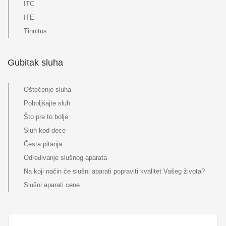
ITC
ITE
Tinnitus
Gubitak sluha
Oštećenje sluha
Poboljšajte sluh
Što pre to bolje
Sluh kod dece
Česta pitanja
Određivanje slušnog aparata
Na koji način će slušni aparati popraviti kvalitet Vašeg života?
Slušni aparati cene