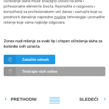
Oštećenje sluha može značajno uticati na lične i
prifesionalne elemente života. Razmislite o razgovoru i
konsultaciji sa profesionalcem već danas i saznajte koje su
prednosti današnje napredne
zvučne
tehnologije i pronađite
rešenje koje vama najbolje odgovara.
Zonex nudi rešenje za svaki tip i stepen oštećenja sluha za
korisnike svih uzrasta.
Zakažite odmah
Testirajte sluh online
PRETHODNI
SLEDEĆI