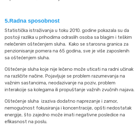
5.Radna sposobnost
Statistička istraživanja u toku 2010. godine pokazala su da
postoji razlika u prihodima odraslih osoba sa blagim i teškim
nelečenim oštećenjem sluha. Kako se starosna granica za
penzionisanje pomera na 65 godina, sve je više zaposlenih
sa oštećenjem sluha.
Oštećenje sluha koje nije lečeno može uticati na radni učinak
na različite načine. Pojavljuje se problem razumevanja na
važnim sastancima, neodazivanje na poziv, problem
interakcije sa kolegama ili propuštanje važnih zvučnih najava.
Oštećenje sluha izaziva dodatno naprezanje i zamor,
nemogućnost fokusiranja i koncentracije, opšti nedostatak
energije, što zajedno može imati negativne posledice na
efikasnost na poslu.