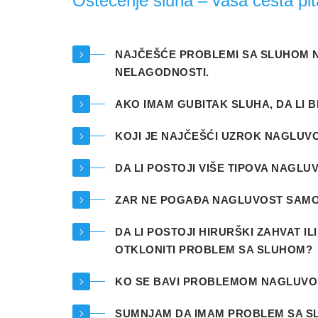
Oštećenje sluha – vaša česta pit
NAJČEŠĆE PROBLEMI SA SLUHOM N
NELAGODNOSTI.
AKO IMAM GUBITAK SLUHA, DA LI B
KOJI JE NAJČEŠĆI UZROK NAGLUVO
DA LI POSTOJI VIŠE TIPOVA NAGLU
ZAR NE POGAĐA NAGLUVOST SAMO
DA LI POSTOJI HIRURŠKI ZAHVAT I
OTKLONITI PROBLEM SA SLUHOM?
KO SE BAVI PROBLEMOM NAGLUVO
SUMNJAM DA IMAM PROBLEM SA SL