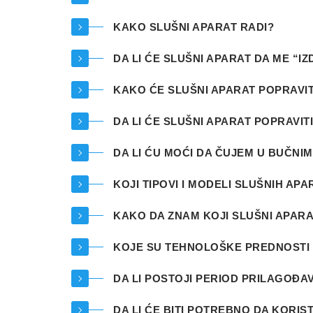
KAKO SLUŠNI APARAT RADI?
DA LI ĆE SLUŠNI APARAT DA ME “IZ
KAKO ĆE SLUŠNI APARAT POPRAVIT
DA LI ĆE SLUŠNI APARAT POPRAVI
DA LI ĆU MOĆI DA ČUJEM U BUČNI
KOJI TIPOVI I MODELI SLUŠNIH AP
KAKO DA ZNAM KOJI SLUŠNI APARA
KOJE SU TEHNOLOŠKE PREDNOSTI 
DA LI POSTOJI PERIOD PRILAGOĐ
DA LI ĆE BITI POTREBNO DA KORI