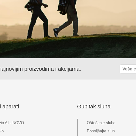
ajnovijim proizvodima i akcijama.
i aparati
Gubitak sluha
vio AI - NOVO
Oštećenje sluha
lo
Poboljšajte sluh