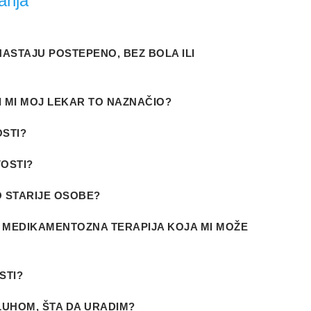
anja
ASTAJU POSTEPENO, BEZ BOLA ILI
I MI MOJ LEKAR TO NAZNAČIO?
STI?
VOSTI?
 STARIJE OSOBE?
LI MEDIKAMENTOZNA TERAPIJA KOJA MI MOŽE
STI?
UHOM, ŠTA DA URADIM?