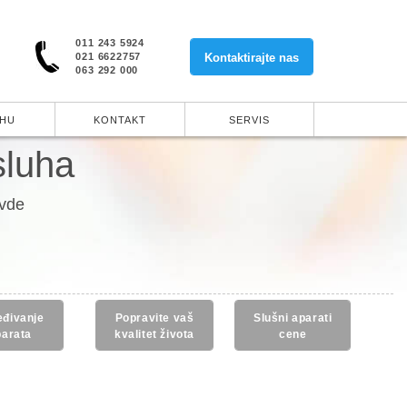
011 243 5924
021 6622757
Kontaktirajte nas
063 292 000
UHU
KONTAKT
SERVIS
sluha
ovde
eđivanje
Popravite vaš
Slušni aparati
parata
kvalitet života
cene