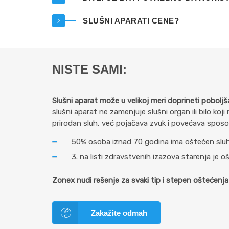
SLUŠNI APARATI CENE?
NISTE SAMI:
Slušni aparat može u velikoj meri doprineti poboljš
slušni aparat ne zamenjuje slušni organ ili bilo koji
prirodan sluh, već pojačava zvuk i povećava spo
50% osoba iznad 70 godina ima oštećen slu
3. na listi zdravstvenih izazova starenja je o
Zonex nudi rešenje za svaki tip i stepen oštećenja 
Zakažite odmah