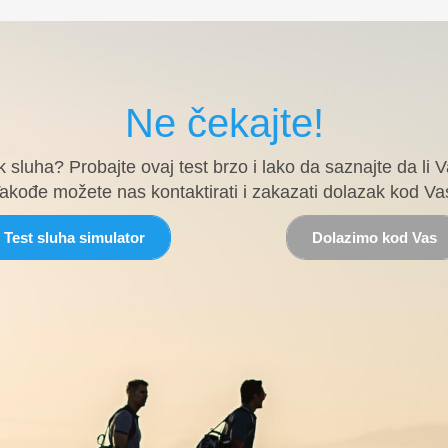
Ne čekajte!
k sluha? Probajte ovaj test brzo i lako da saznajte da l
akođe možete nas kontaktirati i zakazati dolazak kod Va
Test sluha simulator
Dolazimo kod Vas