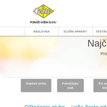
NASLOVNA
SLUŠNI APARATI
TESTIR
Najč
Pro
Gubitak sluha
Poboljšajte
Što p
sluh
bol