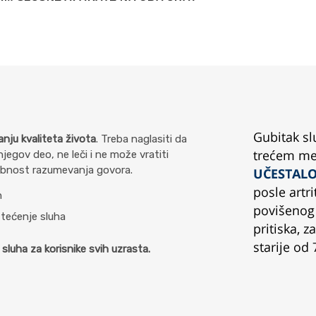
anju kvaliteta života
. Treba naglasiti da
 njegov deo, ne leči i ne može vratiti
sobnost razumevanja govora.
h
štećenje sluha
sluha za korisnike svih uzrasta.