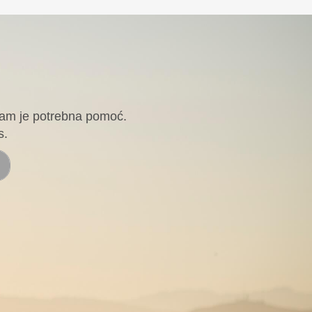
i Vam je potrebna pomoć.
s.