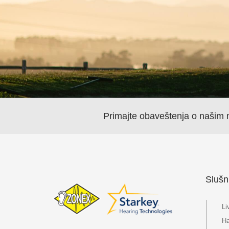
Primajte obaveštenja o našim n
Slušn
Li
Ha