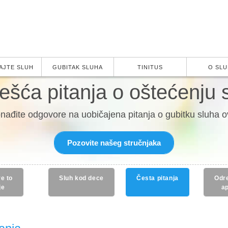
AJTE SLUH
GUBITAK SLUHA
TINITUS
O SL
ešća pitanja o oštećenju 
nađite odgovore na uobičajena pitanja o gubitku sluha 
Pozovite našeg stručnjaka
re to
Sluh kod dece
Česta pitanja
Odr
je
a