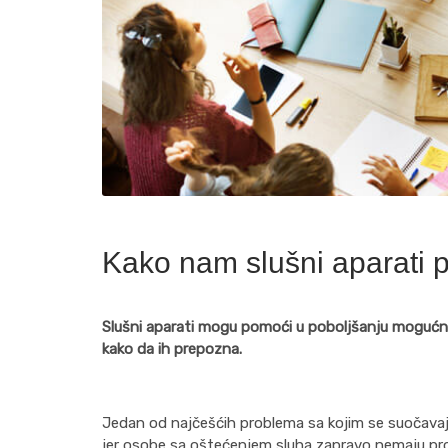
Kako nam slušni aparati
Slušni aparati mogu pomoći u poboljšanju mogućnos
kako da ih prepozna.
Jedan od najčešćih problema sa kojim se suočava
jer osobe sa oštećenjem sluha zapravo nemaju probl