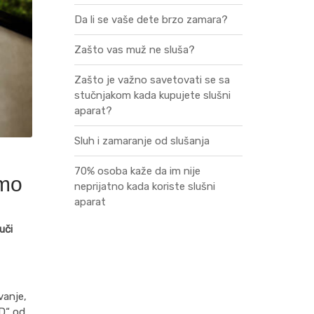
Da li se vaše dete brzo zamara?
Zašto vas muž ne sluša?
Zašto je važno savetovati se sa
stučnjakom kada kupujete slušni
aparat?
Sluh i zamaranje od slušanja
70% osoba kaže da im nije
emo
neprijatno kada koriste slušni
aparat
uči
vanje,
„D“ od