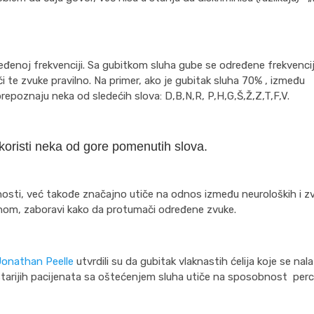
dređenoj frekvenciji. Sa gubitkom sluha gube se određene frekvencije
te zvuke pravilno. Na primer, ako je gubitak sluha 70% , izmeđ
repoznaju neka od sledećih slova: D,B,N,R, P,H,G,Š,Ž,Z,T,F,V.
 koristi neka od gore pomenutih slova.
osti, već takođe značajno utiče na odnos između neuroloških i z
om, zaboravi kako da protumači određene zvuke.
Jonathan Peelle
utvrdili su da gubitak vlaknastih ćelija koje se nal
starijih pacijenata sa oštećenjem sluha utiče na sposobnost perc