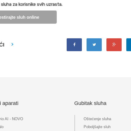
sluha za korisnike svih uzrasta.
estirajte sluh online
ĆI
i aparati
Gubitak sluha
vio AI - NOVO
Oštećenje sluha
lo
Poboljšajte sluh