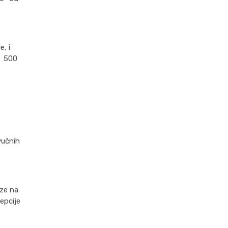
, i
u 500
vučnih
aze na
epcije