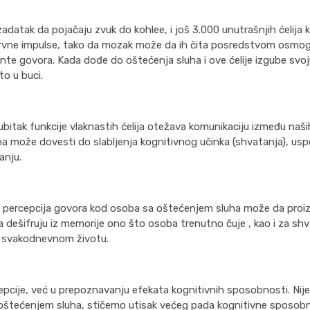
 zadatak da pojačaju zvuk do kohlee, i još 3.000 unutrašnjih ćelija 
nervne impulse, tako da mozak može da ih čita posredstvom osmo
mente govora. Kada dođe do oštećenja sluha i ove ćelije izgube svo
o u buci.
bitak funkcije vlaknastih ćelija otežava komunikaciju između naših
uha može dovesti do slabljenja kognitivnog učinka (shvatanja), us
anju.
na percepcija govora kod osoba sa oštećenjem sluha može da proi
da dešifruju iz memorije ono što osoba trenutno čuje , kao i za sh
 u svakodnevnom životu.
epcije, već u prepoznavanju efekata kognitivnih sposobnosti. Nije
m oštećenjem sluha, stičemo utisak većeg pada kognitivne sposobn