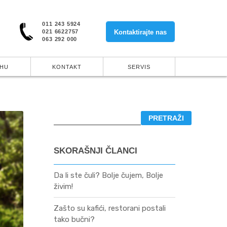
011 243 5924
021 6622757
Kontaktirajte nas
063 292 000
UHU
KONTAKT
SERVIS
SKORAŠNJI ČLANCI
Da li ste čuli? Bolje čujem, Bolje
živim!
Zašto su kafići, restorani postali
tako bučni?