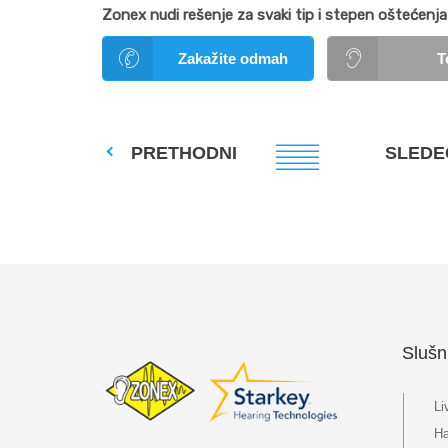
Zonex nudi rešenje za svaki tip i stepen oštećenja 
Zakažite odmah
T
PRETHODNI
SLEDE
Slušn
Li
Ha