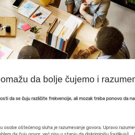
 pomažu da bolje čujemo i razum
ti da se čuju različite frekvencije, ali mozak treba ponovo da na
ju osobe oštećenog sluha je razumevanje govora. Upravo razume
em da čuju govor, već nisu u stanju da diskriminišu (razlikuju) 