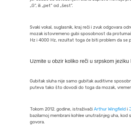
„G“, ili „pet“ od „šest“.
Svaki vokal, suglasnik, kraj reči i zvuk odgovara o
mozak istovremeno gubi sposobnost da protumači 
Hz i 4000 Hz, rezultat toga će biti problem da se p
Uzmite u obzir koliko reči u srpskom jeziku
Gubitak sluha nije samo gubitak auditivne sposobn
puteva tako što dovodi do toga da mozak, vremen
Tokom 2012. godine, istraživači
Arthur Wingfield
i
bazilarnoj membrani kohlee unutrašnjeg uha, kod 
govora.