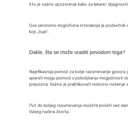
što je važno upozorenje kako za lekare/ dijagnosti
Ova senzorno-kognitivna interakcija je podsetnik d
koji „čuje“.
Dakle, šta se može uraditi povodom toga?
Najefikasnija pomoć za bolje razumevanje govora je 
aparati mogu pomoći u poboljšanju mogućnosti da s
prepozna. Važno je praktikovati redovno nošenje slu
Put do boljeg razumevanja možete početi već dan
Vašeg načina života.