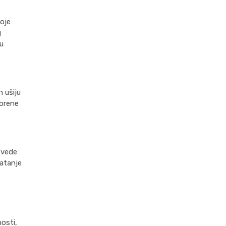
koje
g
ju
 ušiju
porene
zvede
vatanje
osti,