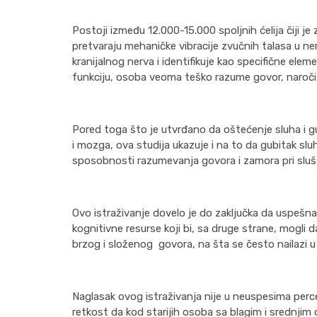
Postoji između 12.000-15.000 spoljnih ćelija čiji je
pretvaraju mehaničke vibracije zvučnih talasa u 
kranijalnog nerva i identifikuje kao specifične ele
funkciju, osoba veoma teško razume govor, naročit
Pored toga što je utvrđano da oštećenje sluha i gu
i mozga, ova studija ukazuje i na to da gubitak sl
sposobnosti razumevanja govora i zamora pri sluš
Ovo istraživanje dovelo je do zaključka da uspeš
kognitivne resurse koji bi, sa druge strane, mogli 
brzog i složenog govora, na šta se često nailazi
Naglasak ovog istraživanja nije u neuspesima perc
retkost da kod starijih osoba sa blagim i srednji