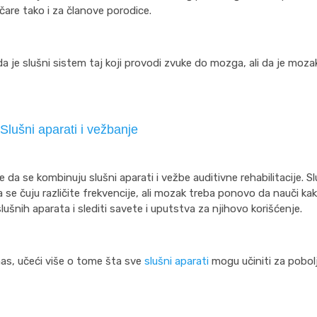
čare tako i za članove porodice.
a je slušni sistem taj koji provodi zvuke do mozga, ali da je mozak
Slušni aparati i vežbanje
da se kombinuju slušni aparati i vežbe auditivne rehabilitacije. Sl
e čuju različite frekvencije, ali mozak treba ponovo da nauči kak
šnih aparata i slediti savete i uputstva za njihovo korišćenje.
as, učeći više o tome šta sve
slušni aparati
mogu učiniti za pobol